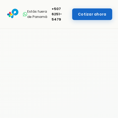
+507
Estás fuera
6251-
Cotizar ahora
de Panamá
5479