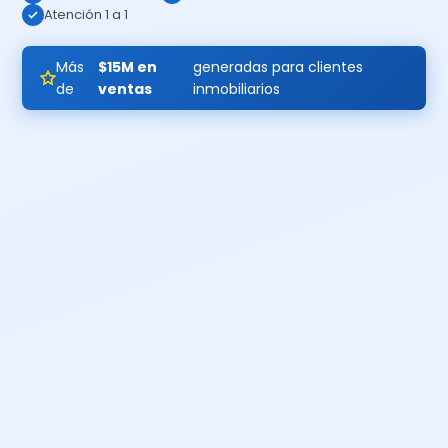
Atención 1 a 1
Más
$15M en
generadas para clientes
de
ventas
inmobiliarios