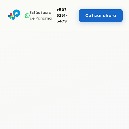
+507
Estás fuera
6251-
Cotizar ahora
de Panamá
5479