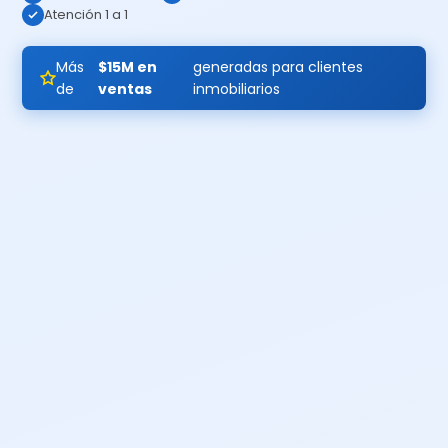
Atención 1 a 1
Más
$15M en
generadas para clientes
de
ventas
inmobiliarios