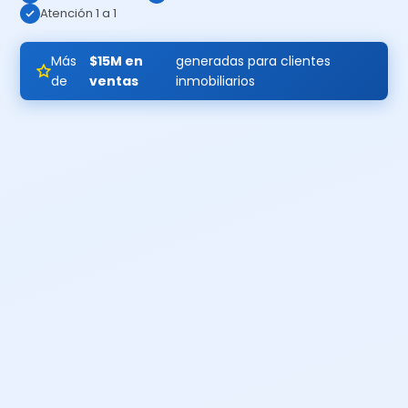
Atención 1 a 1
Más
$15M en
generadas para clientes
de
ventas
inmobiliarios