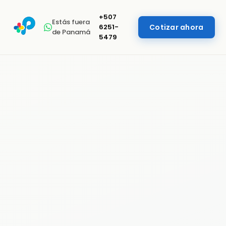
+507
Estás fuera
6251-
Cotizar ahora
de Panamá
5479