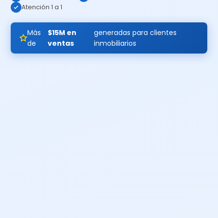
Atención 1 a 1
Más
$15M en
generadas para clientes
de
ventas
inmobiliarios