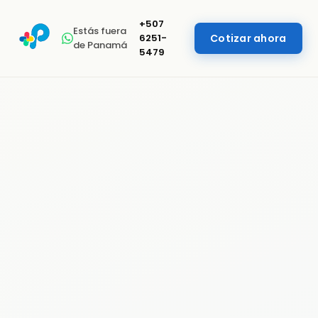
+507
Estás fuera
6251-
Cotizar ahora
de Panamá
5479