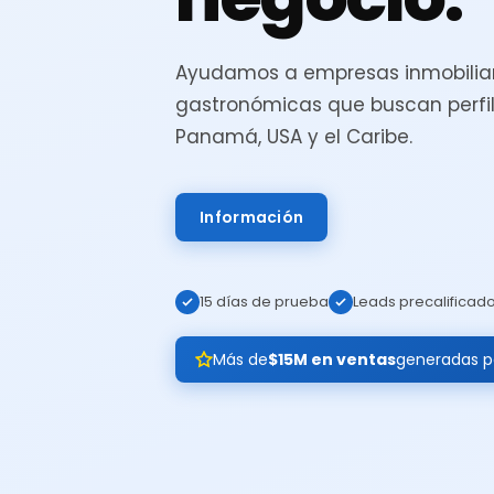
Ayudamos a empresas inmobiliar
gastronómicas que buscan perfil
Panamá, USA y el Caribe.
Información
15 días de prueba
Leads precalificad
Más de
$15M en ventas
generadas pa