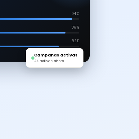
94%
88%
82%
Campañas activas
44 activas ahora