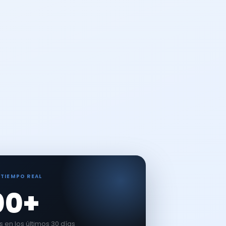
 TIEMPO REAL
00+
en los últimos 30 días