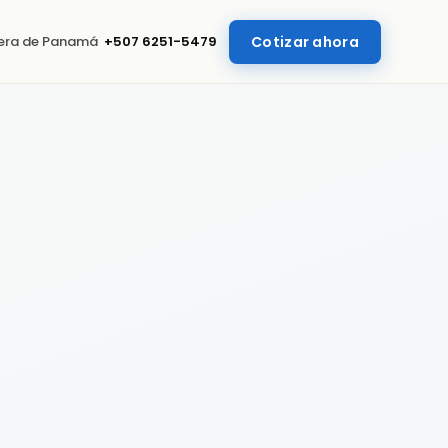
uera de Panamá
+507 6251-5479
Cotizar ahora