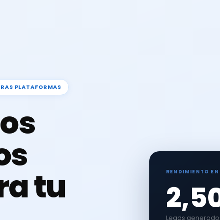
TRAS PLATAFORMAS
os
os
ra tu
RENDIMIENTO EN
2,5
Leads generados 