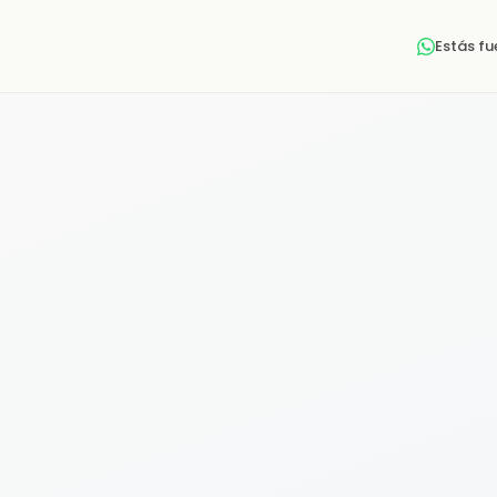
Estás f