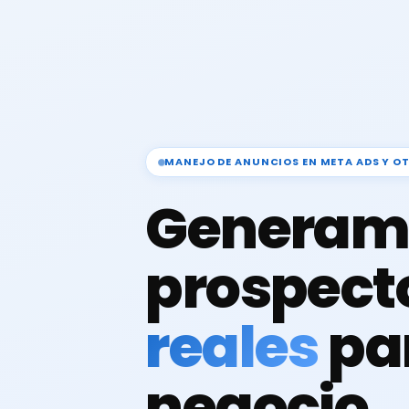
MANEJO DE ANUNCIOS EN META ADS Y O
Generam
prospect
reales
pa
negocio.