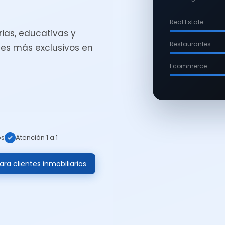
Real Estate
ias, educativas y
Restaurantes
es más exclusivos en
Ecommerce
os
Atención 1 a 1
ra clientes inmobiliarios