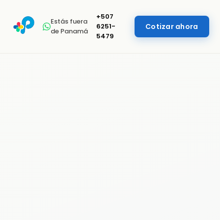
+507
Estás fuera
6251-
Cotizar ahora
de Panamá
5479