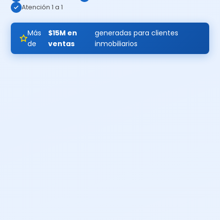
Atención 1 a 1
Más
$15M en
generadas para clientes
de
ventas
inmobiliarios