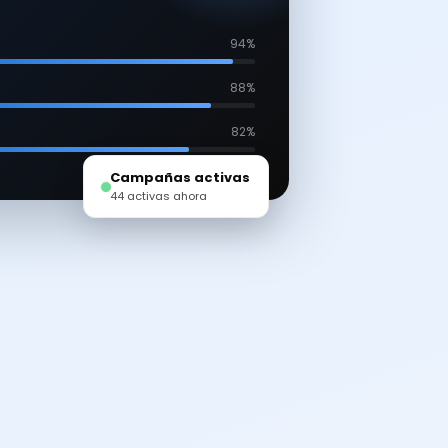
94%
88%
82%
Campañas activas
44 activas ahora