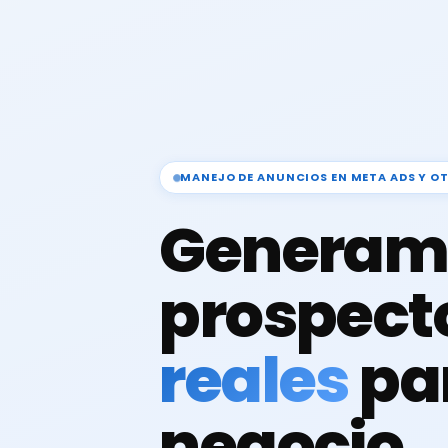
MANEJO DE ANUNCIOS EN META ADS Y O
Generam
prospect
reales
pa
negocio.