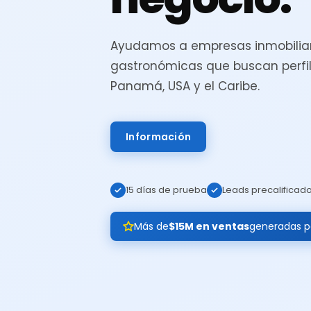
Ayudamos a empresas inmobiliar
gastronómicas que buscan perfil
Panamá, USA y el Caribe.
Información
15 días de prueba
Leads precalificad
Más de
$15M en ventas
generadas pa