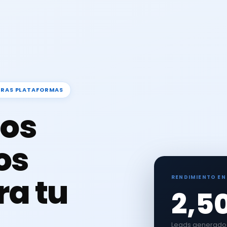
TRAS PLATAFORMAS
os
os
ra tu
RENDIMIENTO EN
2,5
Leads generados 