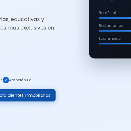
Real Estate
ias, educativas y
Restaurantes
es más exclusivos en
Ecommerce
os
Atención 1 a 1
ra clientes inmobiliarios