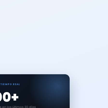
 TIEMPO REAL
00+
en los últimos 30 días