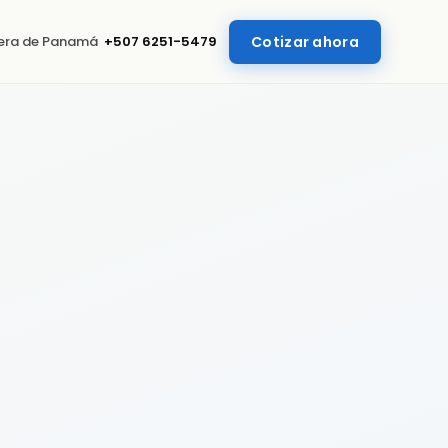
uera de Panamá
+507 6251-5479
Cotizar ahora