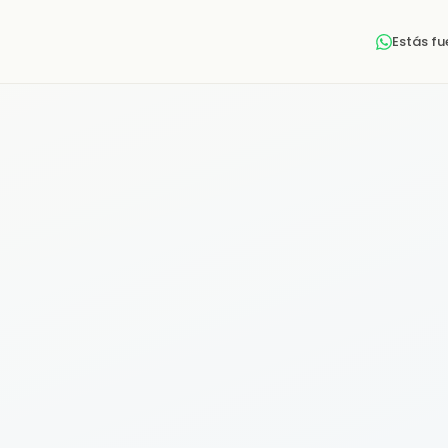
Estás f