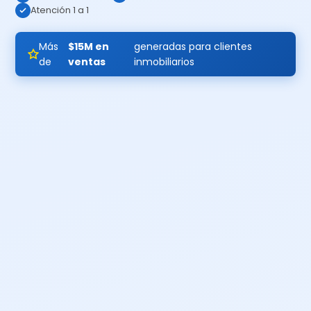
Atención 1 a 1
Más
$15M en
generadas para clientes
de
ventas
inmobiliarios