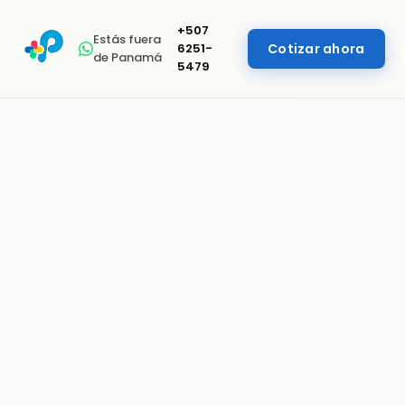
+507
Estás fuera
6251-
Cotizar ahora
de Panamá
5479