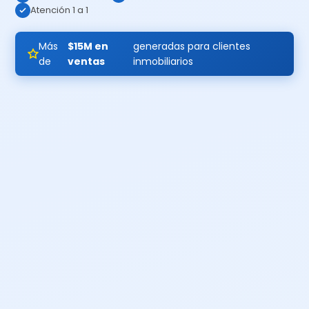
Atención 1 a 1
Más
$15M en
generadas para clientes
de
ventas
inmobiliarios