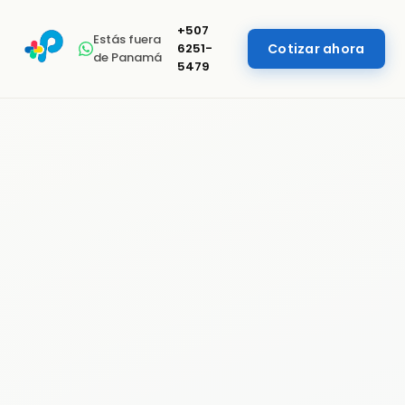
+507
Estás fuera
6251-
Cotizar ahora
de Panamá
5479