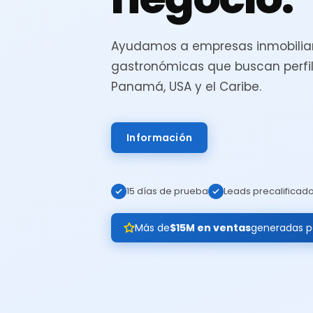
Ayudamos a empresas inmobiliar
gastronómicas que buscan perfil
Panamá, USA y el Caribe.
Información
15 días de prueba
Leads precalificad
Más de
$15M en ventas
generadas pa