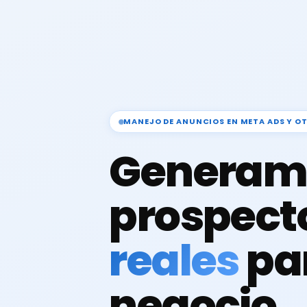
MANEJO DE ANUNCIOS EN META ADS Y O
Generam
prospect
reales
pa
negocio.