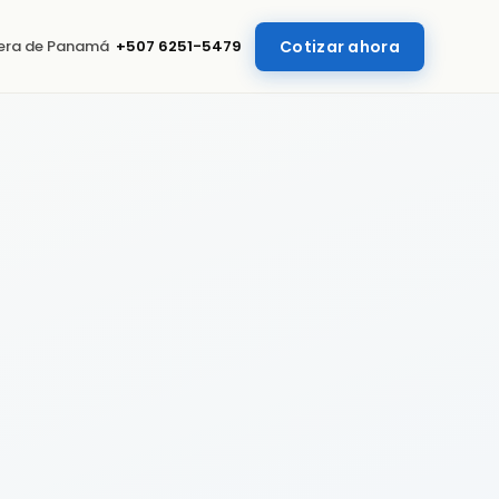
uera de Panamá
+507 6251-5479
Cotizar ahora