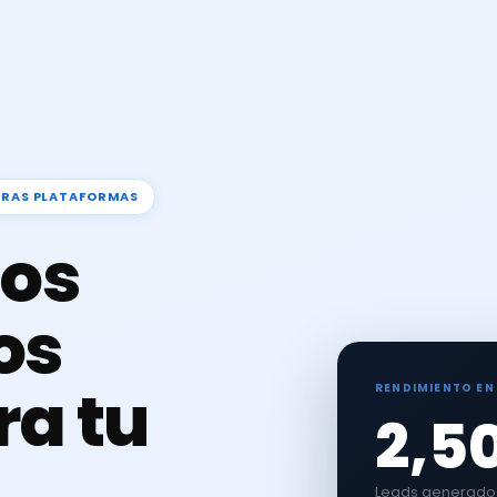
TRAS PLATAFORMAS
os
os
ra tu
RENDIMIENTO EN
2,5
Leads generados 