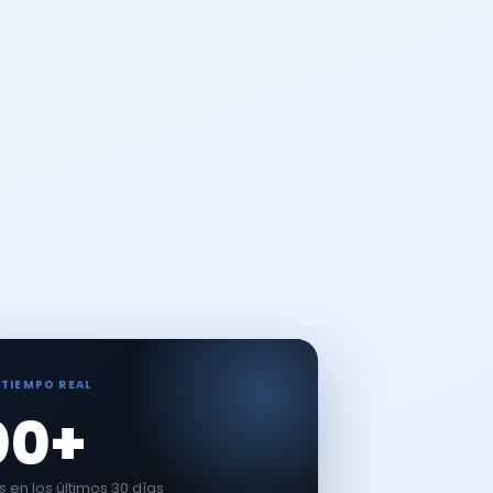
 TIEMPO REAL
00+
en los últimos 30 días