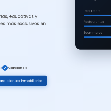
Real Estate
ias, educativas y
Restaurantes
es más exclusivos en
Ecommerce
os
Atención 1 a 1
ra clientes inmobiliarios