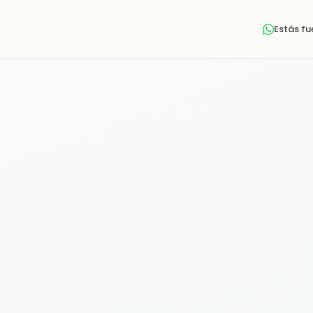
Estás f