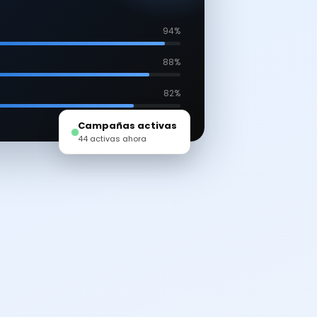
94%
88%
82%
Campañas activas
44 activas ahora