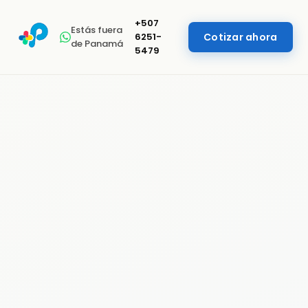
+507
Estás fuera
6251-
Cotizar ahora
de Panamá
5479