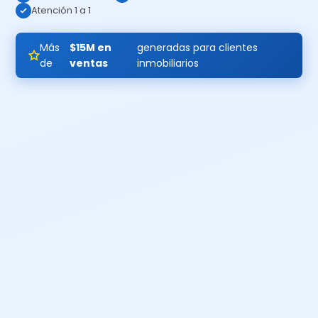
Atención 1 a 1
Más
$15M en
generadas para clientes
de
ventas
inmobiliarios