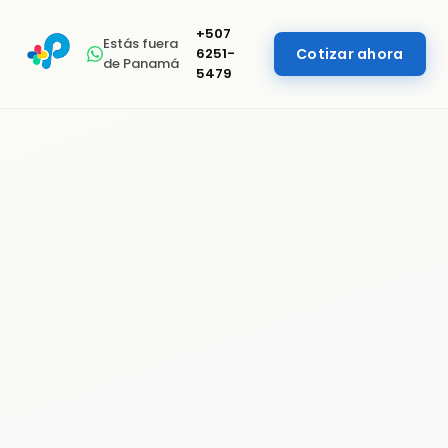
+507
Estás fuera
6251-
Cotizar ahora
de Panamá
5479