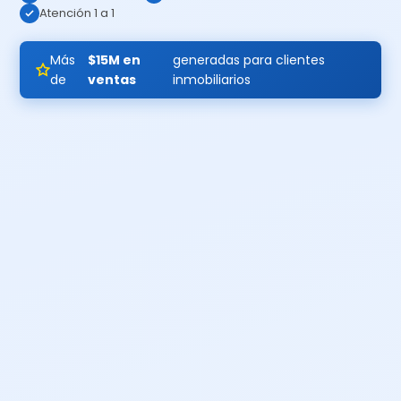
Atención 1 a 1
Más
$15M en
generadas para clientes
de
ventas
inmobiliarios