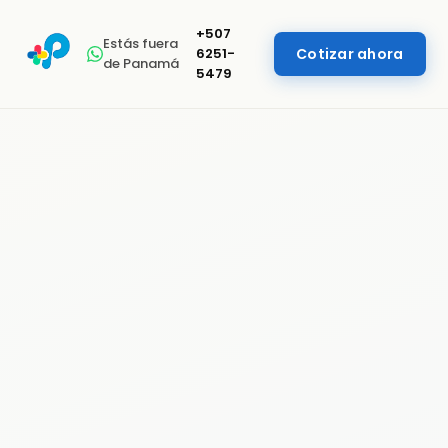
+507
Estás fuera
6251-
Cotizar ahora
de Panamá
5479