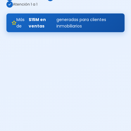
Atención 1 a 1
Más
$15M en
generadas para clientes
de
ventas
inmobiliarios