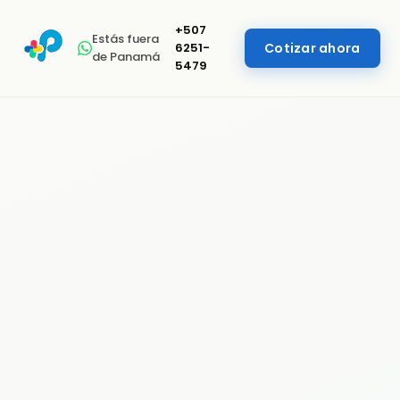
+507
Estás fuera
6251-
Cotizar ahora
de Panamá
5479