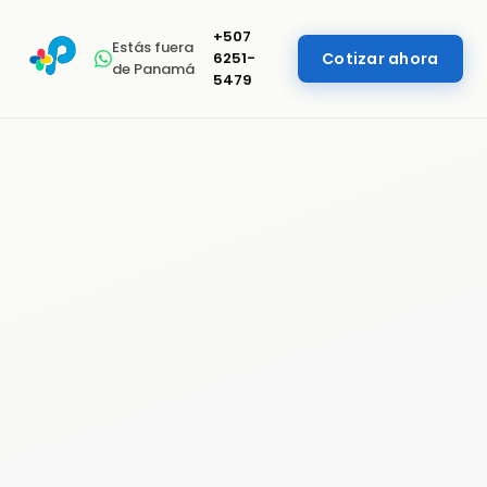
+507
Estás fuera
6251-
Cotizar ahora
de Panamá
5479