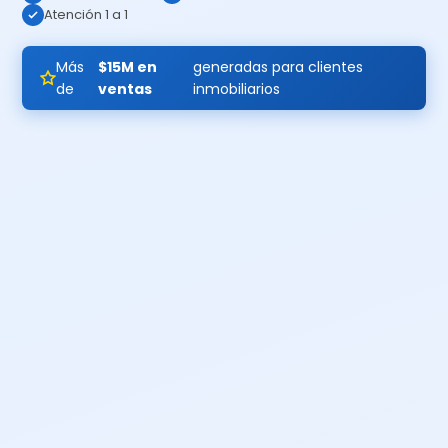
Atención 1 a 1
Más
$15M en
generadas para clientes
de
ventas
inmobiliarios