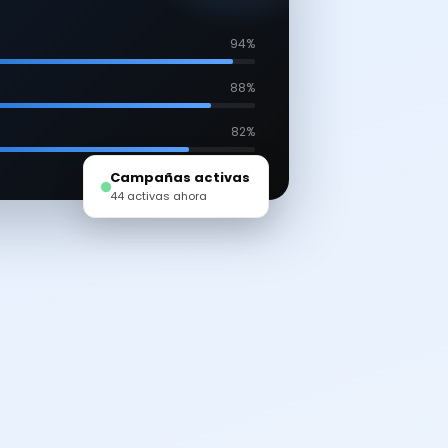
94%
88%
82%
Campañas activas
44 activas ahora