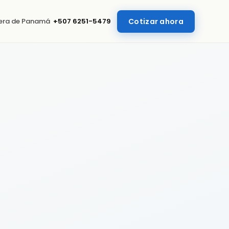
uera de Panamá
+507 6251-5479
Cotizar ahora