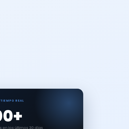
 TIEMPO REAL
00+
en los últimos 30 días