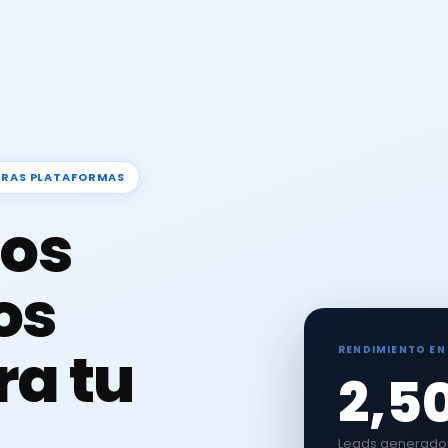
TRAS PLATAFORMAS
os
os
ra tu
RENDIMIENTO EN
2,5
Leads generados 