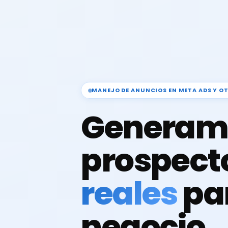
MANEJO DE ANUNCIOS EN META ADS Y O
Generam
prospect
reales
pa
negocio.