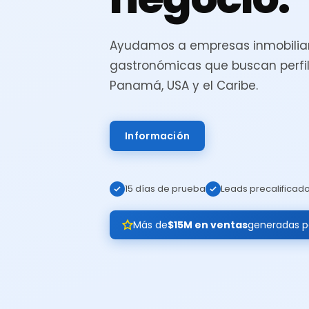
Ayudamos a empresas inmobiliar
gastronómicas que buscan perfil
Panamá, USA y el Caribe.
Información
15 días de prueba
Leads precalificad
Más de
$15M en ventas
generadas pa