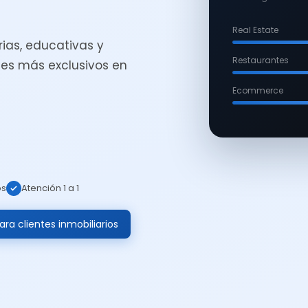
Real Estate
ias, educativas y
Restaurantes
es más exclusivos en
Ecommerce
os
Atención 1 a 1
ra clientes inmobiliarios