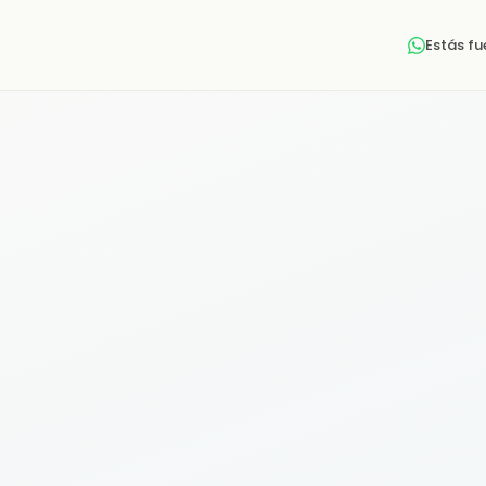
Estás f