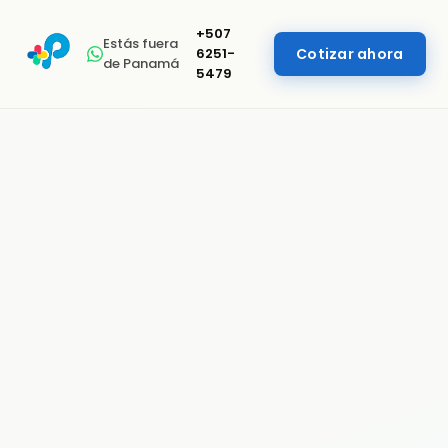
+507
Estás fuera
6251-
Cotizar ahora
de Panamá
5479