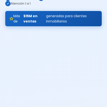
Atención 1 a 1
Más
$15M en
generadas para clientes
de
ventas
inmobiliarios