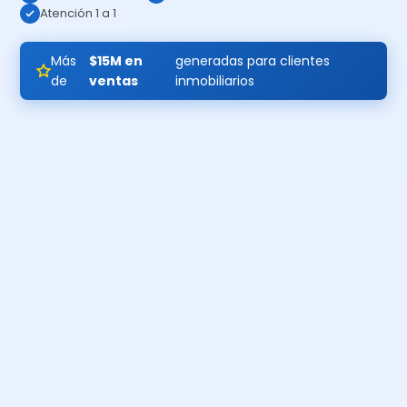
Atención 1 a 1
Más
$15M en
generadas para clientes
de
ventas
inmobiliarios