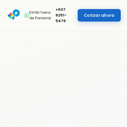
+507
Estás fuera
6251-
Cotizar ahora
de Panamá
5479