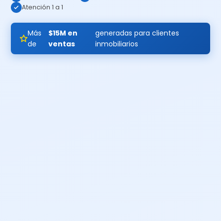
Atención 1 a 1
Más
$15M en
generadas para clientes
de
ventas
inmobiliarios