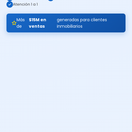
Atención 1 a 1
Más
$15M en
generadas para clientes
de
ventas
inmobiliarios