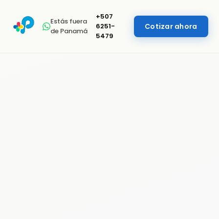
+507
Estás fuera
6251-
Cotizar ahora
de Panamá
5479