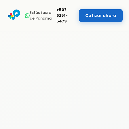
+507
Estás fuera
6251-
Cotizar ahora
de Panamá
5479