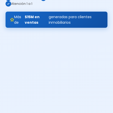
Atención 1 a 1
Más
$15M en
generadas para clientes
de
ventas
inmobiliarios