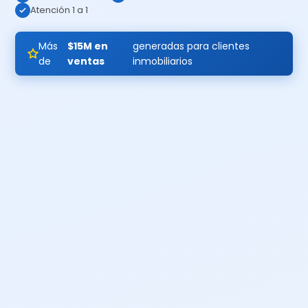
Atención 1 a 1
Más
$15M en
generadas para clientes
de
ventas
inmobiliarios