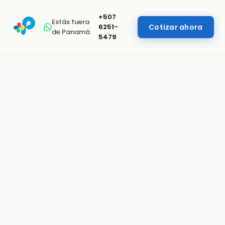
+507
Estás fuera
6251-
Cotizar ahora
de Panamá
5479