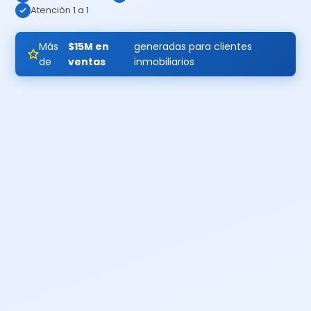
Atención 1 a 1
Más
$15M en
generadas para clientes
de
ventas
inmobiliarios