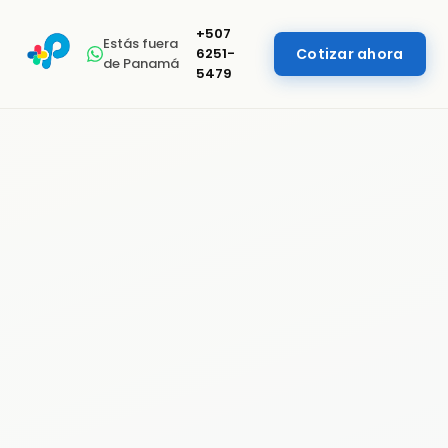
+507
Estás fuera
6251-
Cotizar ahora
de Panamá
5479