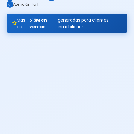
Atención 1 a 1
Más
$15M en
generadas para clientes
de
ventas
inmobiliarios