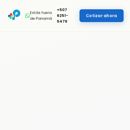
+507
Estás fuera
6251-
Cotizar ahora
de Panamá
5479