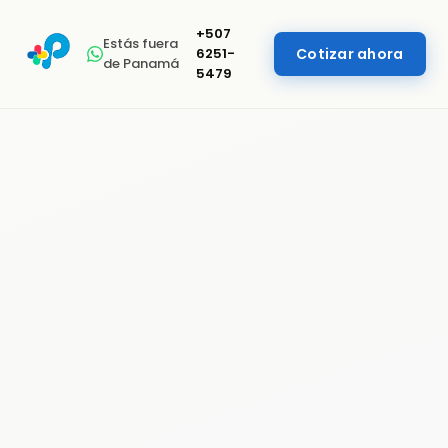
+507
Estás fuera
6251-
Cotizar ahora
de Panamá
5479