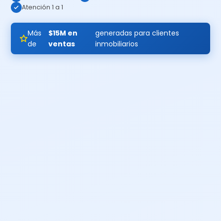
Atención 1 a 1
Más
$15M en
generadas para clientes
de
ventas
inmobiliarios