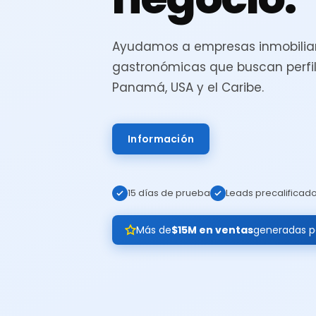
Ayudamos a empresas inmobiliar
gastronómicas que buscan perfil
Panamá, USA y el Caribe.
Información
15 días de prueba
Leads precalificad
Más de
$15M en ventas
generadas pa