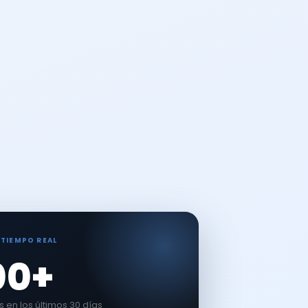
 TIEMPO REAL
00+
en los últimos 30 días