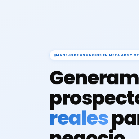
MANEJO DE ANUNCIOS EN META ADS Y O
Generam
prospect
reales
pa
negocio.