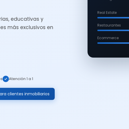
Real Estate
ias, educativas y
Restaurantes
es más exclusivos en
Ecommerce
os
Atención 1 a 1
ra clientes inmobiliarios