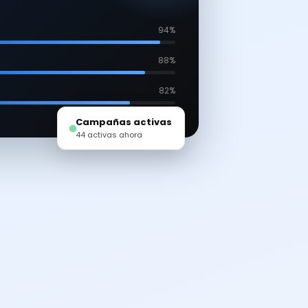
94%
88%
82%
Campañas activas
44 activas ahora