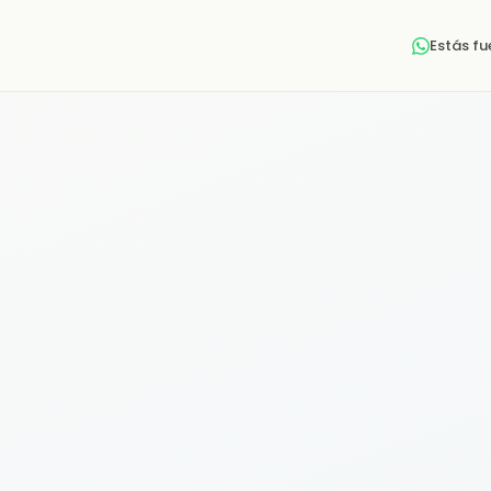
Estás f