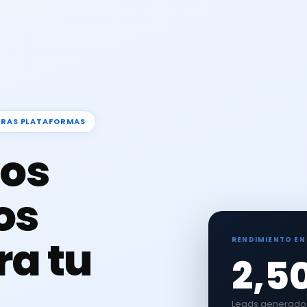
TRAS PLATAFORMAS
os
os
ra tu
RENDIMIENTO EN
2,5
Leads generados 