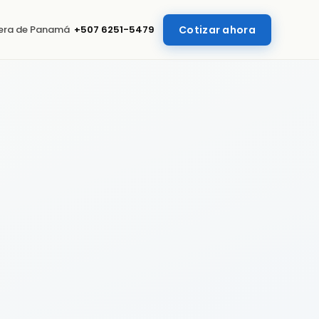
uera de Panamá
+507 6251-5479
Cotizar ahora