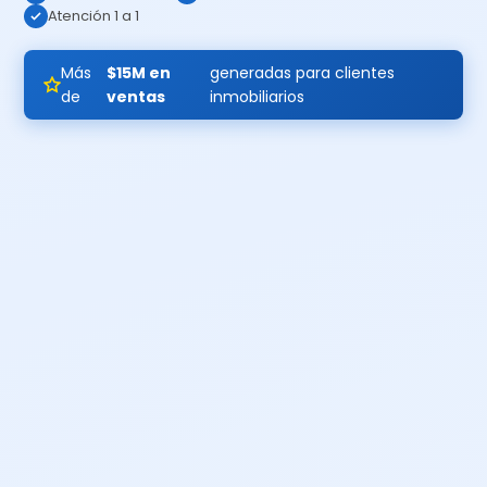
Atención 1 a 1
Más
$15M en
generadas para clientes
de
ventas
inmobiliarios