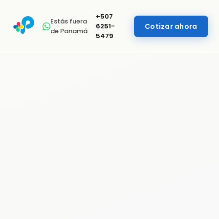
+507
Estás fuera
6251-
Cotizar ahora
de Panamá
5479