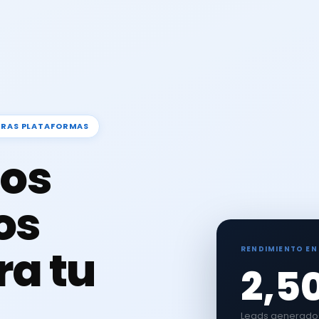
TRAS PLATAFORMAS
os
os
ra tu
RENDIMIENTO EN
2,5
Leads generados 