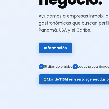
Ayudamos a empresas inmobiliar
gastronómicas que buscan perfil
Panamá, USA y el Caribe.
Información
15 días de prueba
Leads precalificad
Más de
$15M en ventas
generadas pa