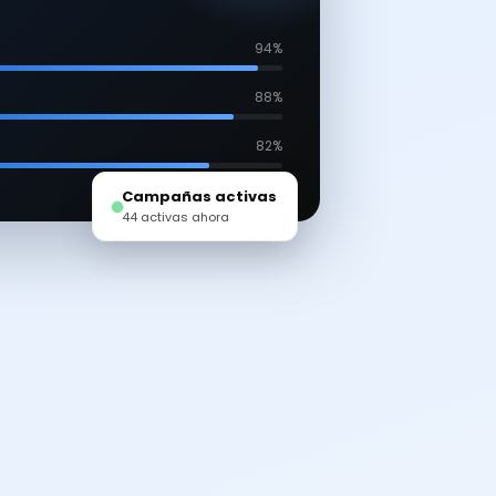
94%
88%
82%
Campañas activas
44 activas ahora