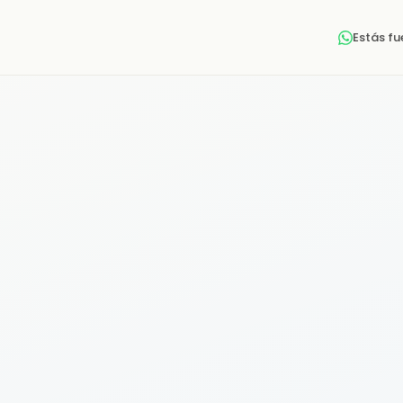
Estás f