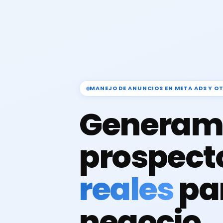
MANEJO DE ANUNCIOS EN META ADS Y O
Generam
prospect
reales
pa
negocio.