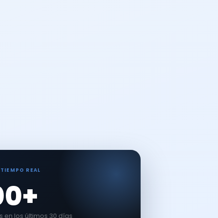
 TIEMPO REAL
00+
en los últimos 30 días