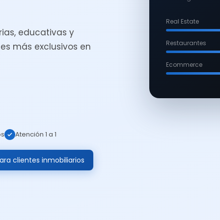
Real Estate
ias, educativas y
Restaurantes
es más exclusivos en
Ecommerce
os
Atención 1 a 1
ra clientes inmobiliarios