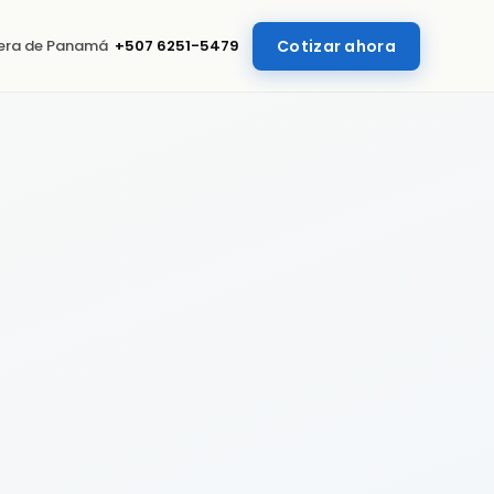
uera de Panamá
+507 6251-5479
Cotizar ahora