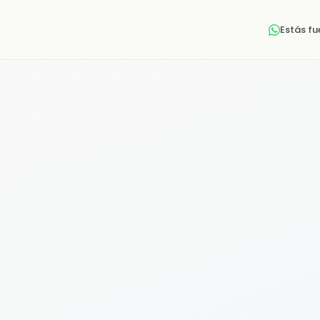
Estás f