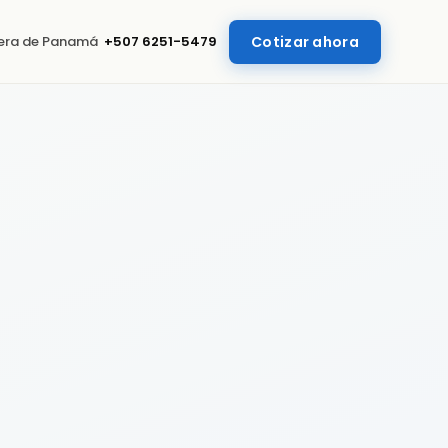
uera de Panamá
+507 6251-5479
Cotizar ahora