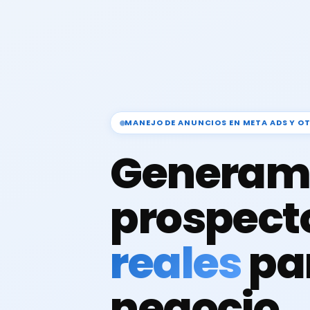
MANEJO DE ANUNCIOS EN META ADS Y O
Generam
prospect
reales
pa
negocio.