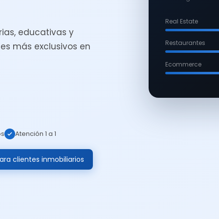
Real Estate
ias, educativas y
Restaurantes
es más exclusivos en
Ecommerce
os
Atención 1 a 1
ra clientes inmobiliarios