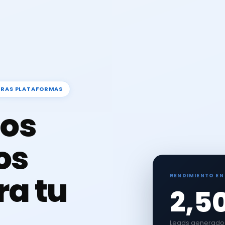
TRAS PLATAFORMAS
os
os
ra tu
RENDIMIENTO EN
2,5
Leads generados 