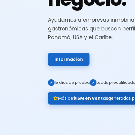
Ayudamos a empresas inmobiliar
gastronómicas que buscan perfil
Panamá, USA y el Caribe.
Información
15 días de prueba
Leads precalificad
Más de
$15M en ventas
generadas pa