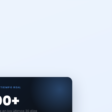
 TIEMPO REAL
00+
en los últimos 30 días