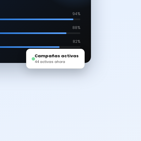
94%
88%
82%
Campañas activas
44 activas ahora