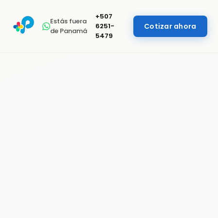
+507
Estás fuera
6251-
Cotizar ahora
de Panamá
5479