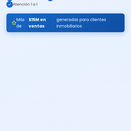
Atención 1 a 1
Más
$15M en
generadas para clientes
de
ventas
inmobiliarios