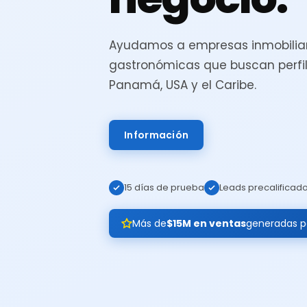
Ayudamos a empresas inmobiliar
gastronómicas que buscan perfil
Panamá, USA y el Caribe.
Información
15 días de prueba
Leads precalificad
Más de
$15M en ventas
generadas pa