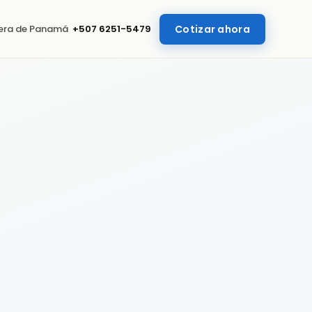
uera de Panamá
+507 6251-5479
Cotizar ahora