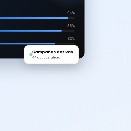
94%
88%
82%
Campañas activas
44 activas ahora