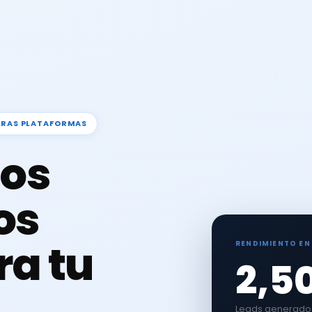
TRAS PLATAFORMAS
os
os
ra tu
RENDIMIENTO EN
2,5
Leads generados 