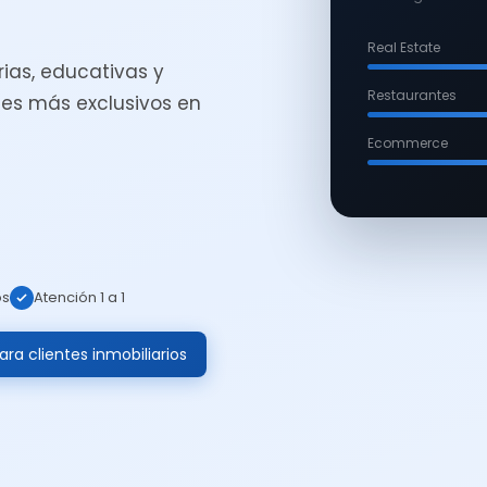
Real Estate
ias, educativas y
Restaurantes
es más exclusivos en
Ecommerce
os
Atención 1 a 1
ra clientes inmobiliarios