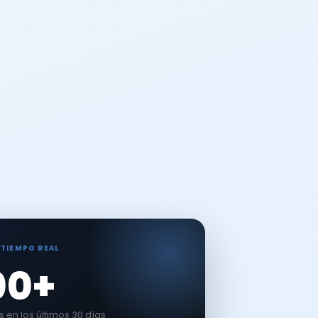
 TIEMPO REAL
00+
en los últimos 30 días