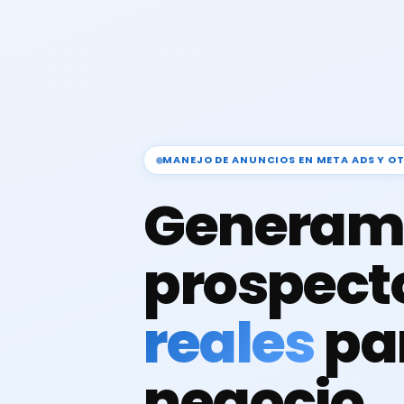
MANEJO DE ANUNCIOS EN META ADS Y O
Generam
prospect
reales
pa
negocio.