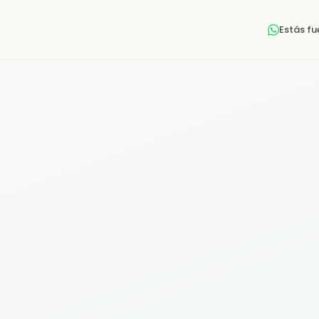
Estás f