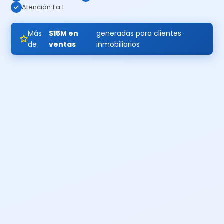
Atención 1 a 1
Más
$15M en
generadas para clientes
de
ventas
inmobiliarios