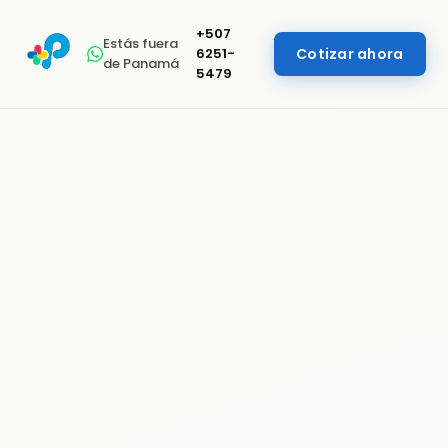
+507
Estás fuera
6251-
Cotizar ahora
de Panamá
5479