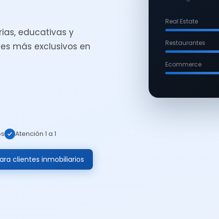
Real Estate
ias, educativas y
Restaurantes
es más exclusivos en
Ecommerce
os
Atención 1 a 1
ra clientes inmobiliarios