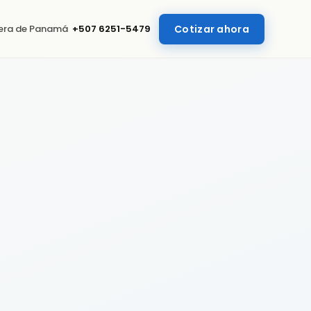
uera de Panamá
+507 6251-5479
Cotizar ahora