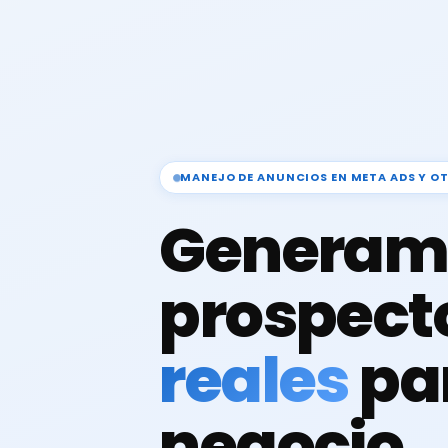
MANEJO DE ANUNCIOS EN META ADS Y O
Generam
prospect
reales
pa
negocio.