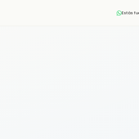
Estás f