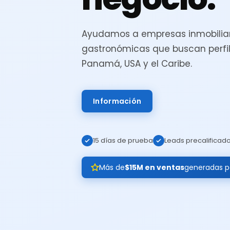
Ayudamos a empresas inmobiliar
gastronómicas que buscan perfil
Panamá, USA y el Caribe.
Información
15 días de prueba
Leads precalificad
Más de
$15M en ventas
generadas pa