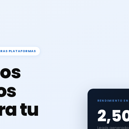
TRAS PLATAFORMAS
os
os
ra tu
RENDIMIENTO EN
2,5
Leads generados 