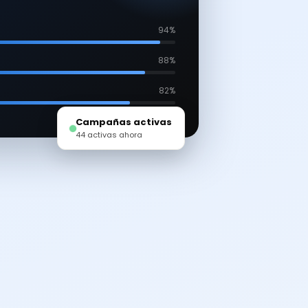
94%
88%
82%
Campañas activas
44 activas ahora