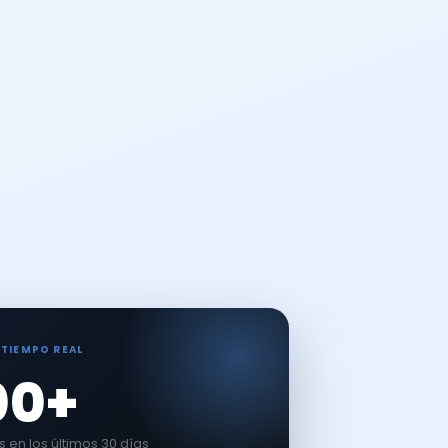
 TIEMPO REAL
00+
en los últimos 30 días