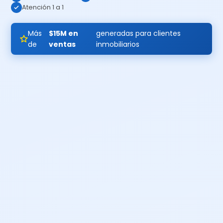
Atención 1 a 1
Más
$15M en
generadas para clientes
de
ventas
inmobiliarios