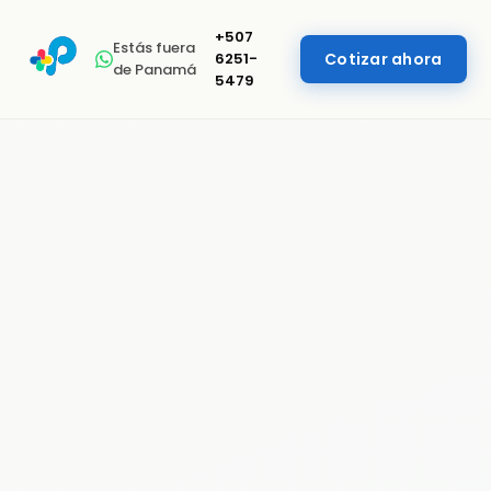
+507
Estás fuera
6251-
Cotizar ahora
de Panamá
5479