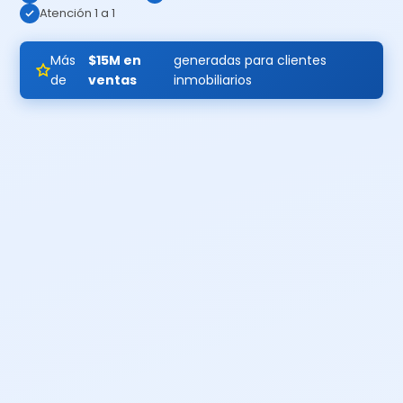
Atención 1 a 1
Más
$15M en
generadas para clientes
de
ventas
inmobiliarios