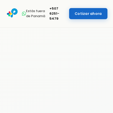
+507
Estás fuera
6251-
Cotizar ahora
de Panamá
5479