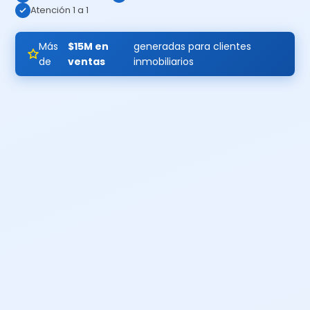
Atención 1 a 1
Más
$15M en
generadas para clientes
de
ventas
inmobiliarios