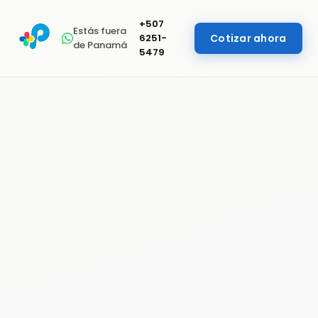
+507
Estás fuera
6251-
Cotizar ahora
de Panamá
5479