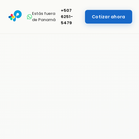
+507
Estás fuera
6251-
Cotizar ahora
de Panamá
5479