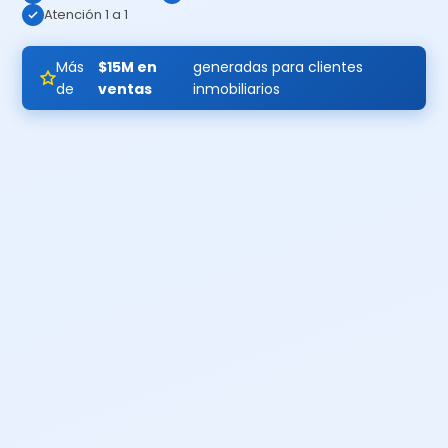
Atención 1 a 1
Más
$15M en
generadas para clientes
de
ventas
inmobiliarios