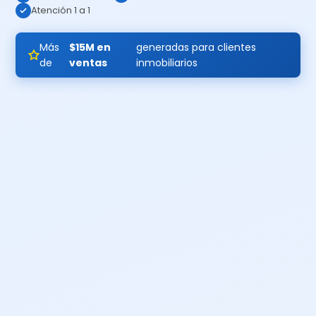
Atención 1 a 1
Más
$15M en
generadas para clientes
de
ventas
inmobiliarios