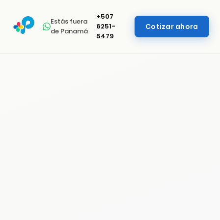
+507
Estás fuera
6251-
Cotizar ahora
de Panamá
5479