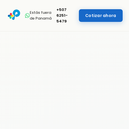
+507
Estás fuera
6251-
Cotizar ahora
de Panamá
5479