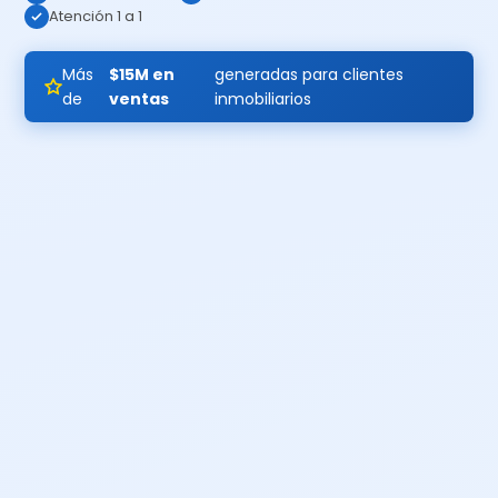
Atención 1 a 1
Más
$15M en
generadas para clientes
de
ventas
inmobiliarios