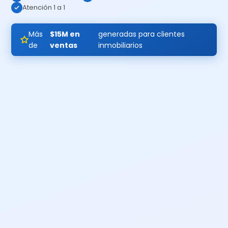
Atención 1 a 1
Más
$15M en
generadas para clientes
de
ventas
inmobiliarios