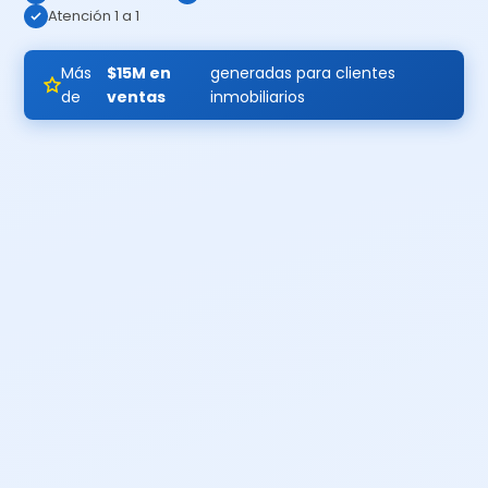
Atención 1 a 1
Más
$15M en
generadas para clientes
de
ventas
inmobiliarios