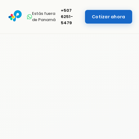
+507
Estás fuera
6251-
Cotizar ahora
de Panamá
5479