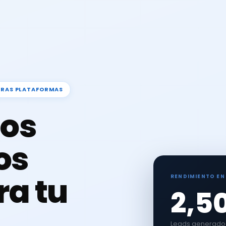
TRAS PLATAFORMAS
os
os
ra tu
RENDIMIENTO EN
2,5
Leads generados 