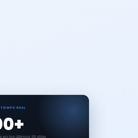
 TIEMPO REAL
00+
en los últimos 30 días