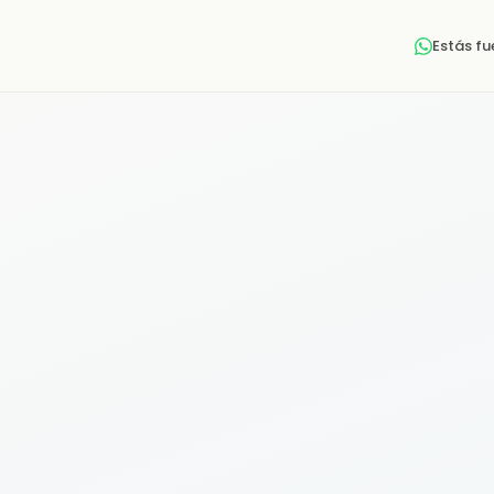
Estás f