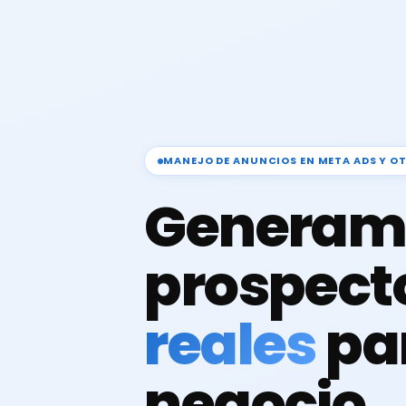
MANEJO DE ANUNCIOS EN META ADS Y O
Generam
prospect
reales
pa
negocio.