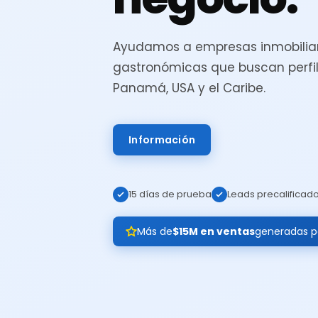
Ayudamos a empresas inmobiliar
gastronómicas que buscan perfil
Panamá, USA y el Caribe.
Información
15 días de prueba
Leads precalificad
Más de
$15M en ventas
generadas pa