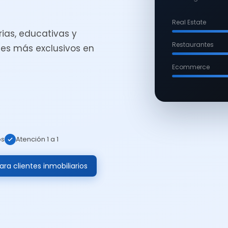
Real Estate
ias, educativas y
Restaurantes
es más exclusivos en
Ecommerce
os
Atención 1 a 1
ra clientes inmobiliarios