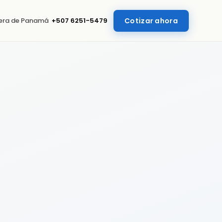
uera de Panamá
+507 6251-5479
Cotizar ahora