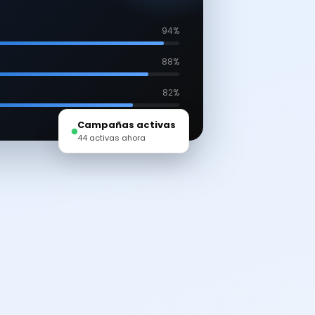
94%
88%
82%
Campañas activas
44 activas ahora