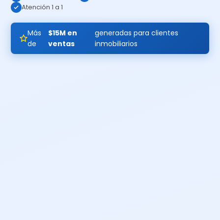
Atención 1 a 1
Más
$15M en
generadas para clientes
de
ventas
inmobiliarios