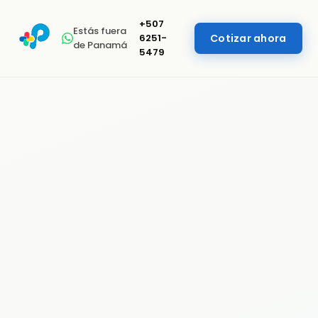
+507
Estás fuera
6251-
Cotizar ahora
de Panamá
5479