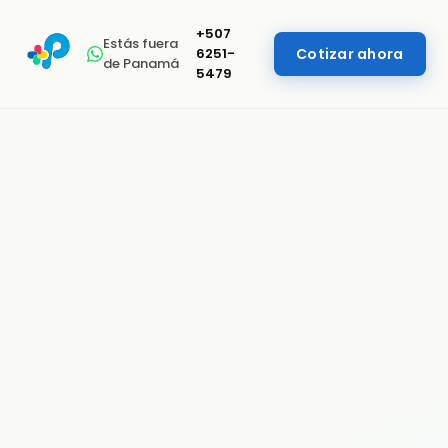
+507
Estás fuera
6251-
Cotizar ahora
de Panamá
5479