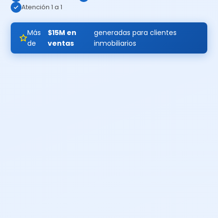
Atención 1 a 1
Más
$15M en
generadas para clientes
de
ventas
inmobiliarios