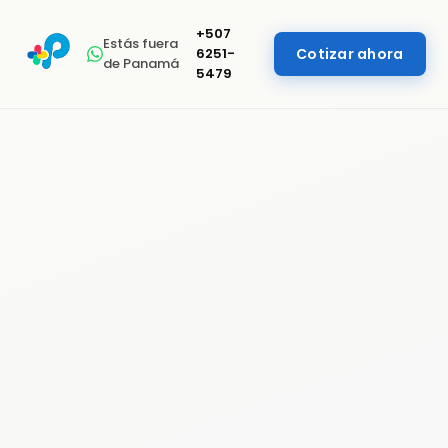
+507
Estás fuera
6251-
Cotizar ahora
de Panamá
5479