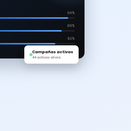
94%
88%
82%
Campañas activas
44 activas ahora