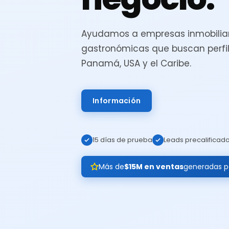
Ayudamos a empresas inmobiliar
gastronómicas que buscan perfil
Panamá, USA y el Caribe.
Información
15 días de prueba
Leads precalificad
Más de
$15M en ventas
generadas pa