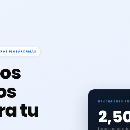
TRAS PLATAFORMAS
os
os
ra tu
RENDIMIENTO EN
2,5
Leads generados 