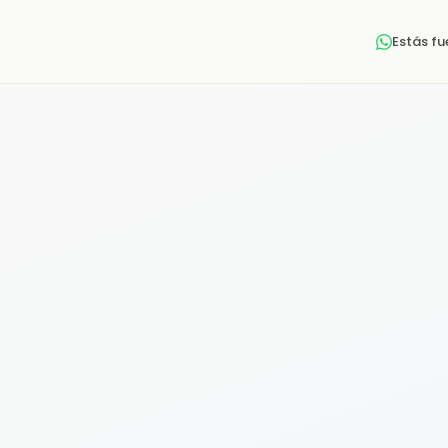
Estás f