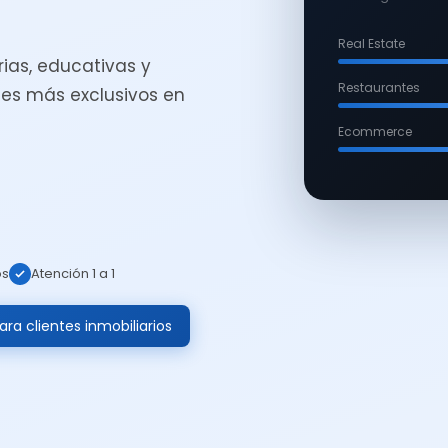
Real Estate
ias, educativas y
Restaurantes
es más exclusivos en
Ecommerce
os
Atención 1 a 1
ra clientes inmobiliarios