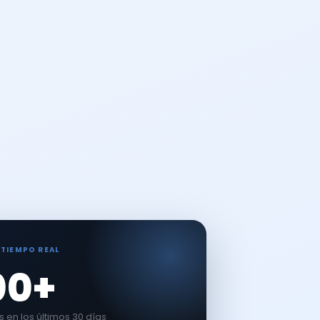
 TIEMPO REAL
00+
en los últimos 30 días