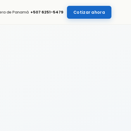
uera de Panamá
+507 6251-5479
Cotizar ahora