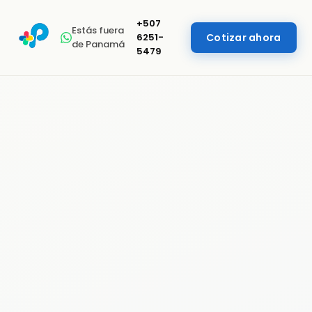
+507
Estás fuera
6251-
Cotizar ahora
de Panamá
5479