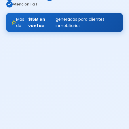
Atención 1 a 1
Más
$15M en
generadas para clientes
de
ventas
inmobiliarios