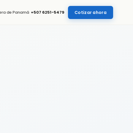
uera de Panamá
+507 6251-5479
Cotizar ahora