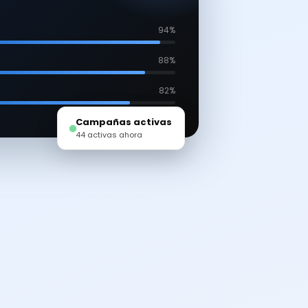
94%
88%
82%
Campañas activas
44 activas ahora