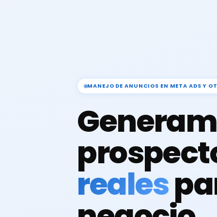
MANEJO DE ANUNCIOS EN META ADS Y O
Generam
prospect
reales
pa
negocio.