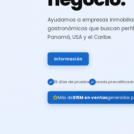
Ayudamos a empresas inmobiliar
gastronómicas que buscan perfil
Panamá, USA y el Caribe.
Información
15 días de prueba
Leads precalificad
Más de
$15M en ventas
generadas pa