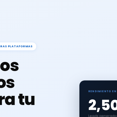
TRAS PLATAFORMAS
os
os
ra tu
RENDIMIENTO EN
2,5
Leads generados 