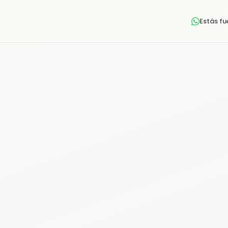
Estás f