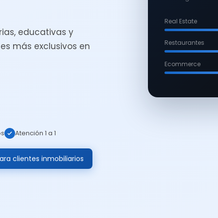
Real Estate
ias, educativas y
Restaurantes
es más exclusivos en
Ecommerce
os
Atención 1 a 1
ra clientes inmobiliarios