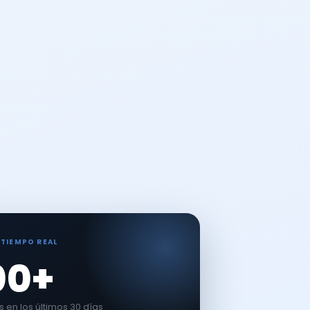
 TIEMPO REAL
00+
en los últimos 30 días