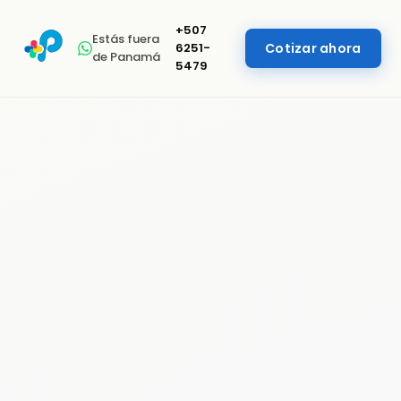
+507
Estás fuera
6251-
Cotizar ahora
de Panamá
5479