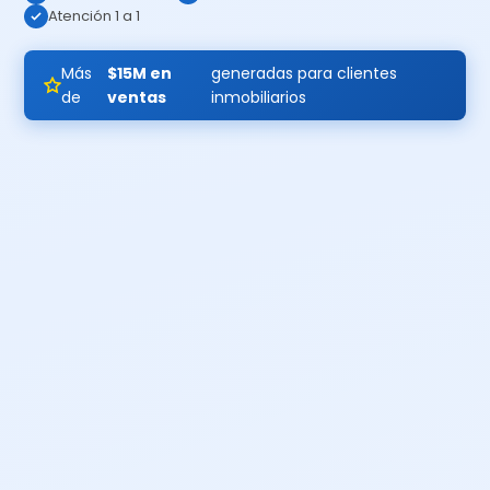
Atención 1 a 1
Más
$15M en
generadas para clientes
de
ventas
inmobiliarios